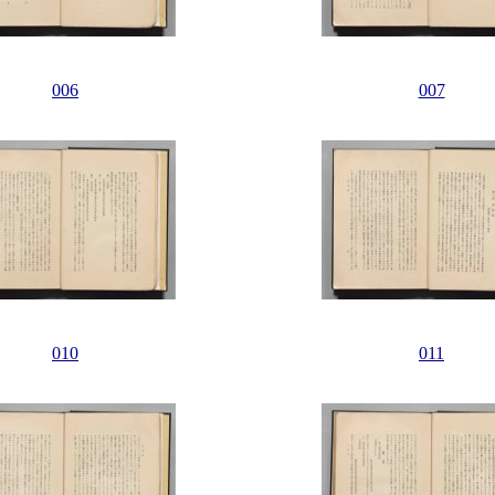
006
007
010
011