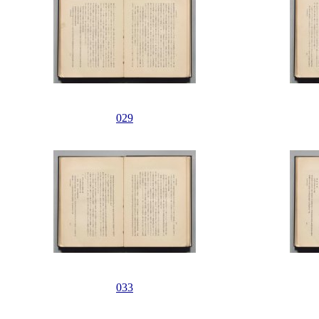
029
033