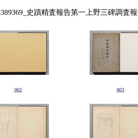
2389369_史蹟精査報告第一上野三碑調査
002
003