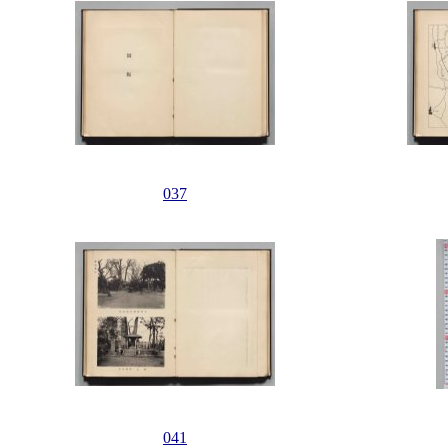
037
041