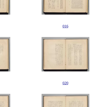
016
020