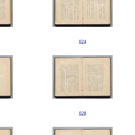
024
028