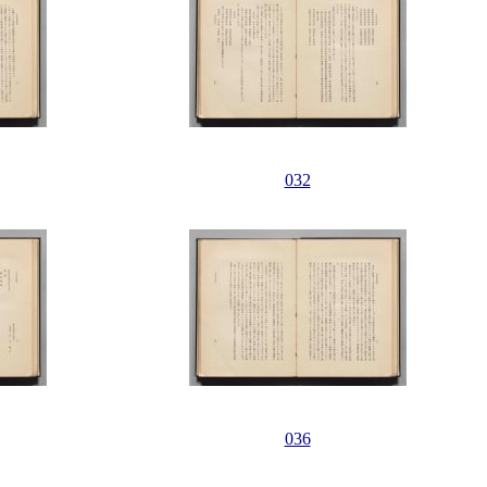
032
036