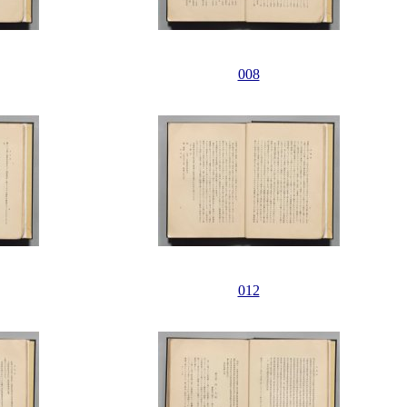
008
012