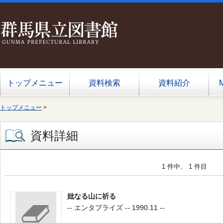
トップメニュー
資料検索
資料紹介
トップメニュー
>
資料詳細
1 件中、 1 件目
妣なる山に祈る
-- エンタプライズ -- 1990.11 --