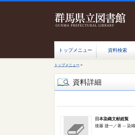
トップメニュー
資料検索
トップメニュー
>
資料詳細
日本染織文献総覧
後藤 捷一／著 -- 染織と生