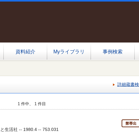
資料紹介
Myライブラリ
事例検索
詳細蔵書検
1 件中、 1 件目
禁帯出
活社 -- 1980.4 -- 753.031