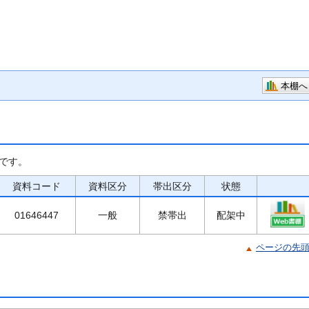
本棚へ
です。
資料コード
資料区分
帯出区分
状態
01646447
一般
禁帯出
配架中
ページの先