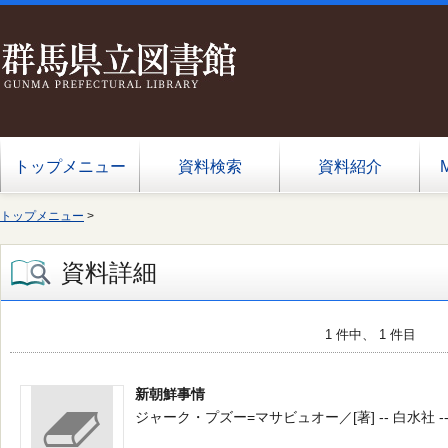
トップメニュー
資料検索
資料紹介
トップメニュー
>
資料詳細
1 件中、 1 件目
新朝鮮事情
ジャーク・プズー=マサビュオー／[著] -- 白水社 -- 198