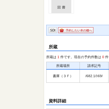
SDI
予約したい本の棚へ
所蔵
所蔵は
1
件です。現在の予約件数は
0
件
所蔵場所
請求記号
書庫（３Ｆ）
/682.1/ﾄ69/
資料詳細