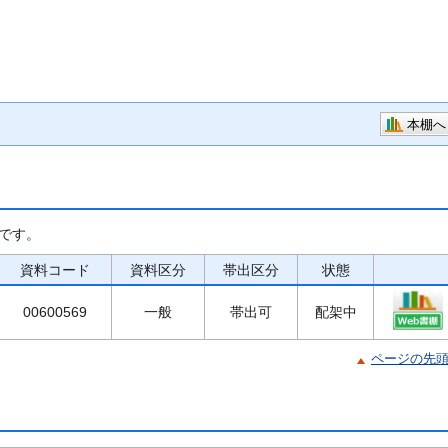
本棚へ
です。
資料コード
資料区分
帯出区分
状態
00600569
一般
帯出可
配架中
ページの先