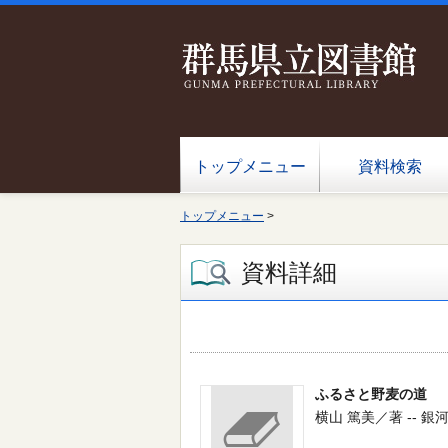
トップメニュー
資料検索
トップメニュー
>
資料詳細
ふるさと野麦の道
横山 篤美／著 -- 銀河書房 