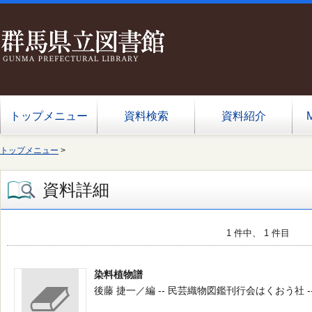
トップメニュー
資料検索
資料紹介
トップメニュー
>
資料詳細
1 件中、 1 件目
染料植物譜
後藤 捷一／編 -- 民芸織物図鑑刊行会はくおう社 -- 197