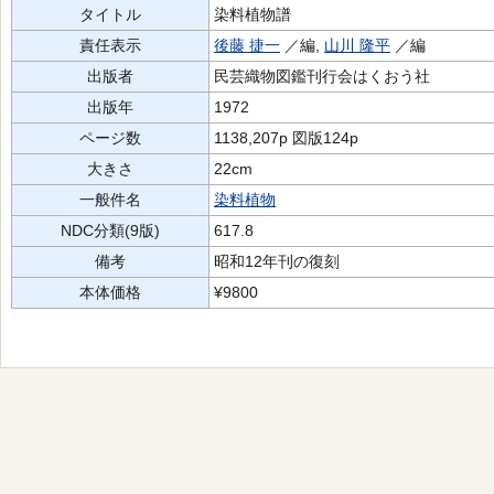
タイトル
染料植物譜
責任表示
後藤 捷一
／編,
山川 隆平
／編
出版者
民芸織物図鑑刊行会はくおう社
出版年
1972
ページ数
1138,207p 図版124p
大きさ
22cm
一般件名
染料植物
NDC分類(9版)
617.8
備考
昭和12年刊の復刻
本体価格
¥9800