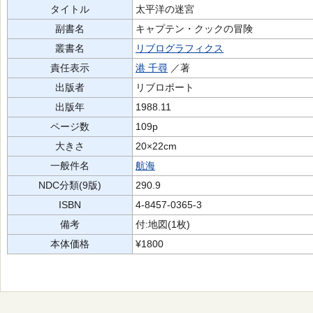
タイトル
太平洋の迷宮
副書名
キャプテン・クックの冒険
叢書名
リブログラフィクス
責任表示
港 千尋
／著
出版者
リブロポート
出版年
1988.11
ページ数
109p
大きさ
20×22cm
一般件名
航海
NDC分類(9版)
290.9
ISBN
4-8457-0365-3
備考
付:地図(1枚)
本体価格
¥1800