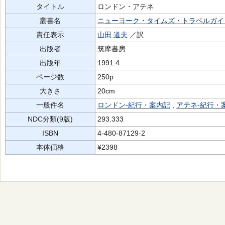
タイトル
ロンドン・アテネ
叢書名
ニューヨーク・タイムズ・トラベルガイ
責任表示
山田 道夫
／訳
出版者
筑摩書房
出版年
1991.4
ページ数
250p
大きさ
20cm
一般件名
ロンドン-紀行・案内記
,
アテネ-紀行・
NDC分類(9版)
293.333
ISBN
4-480-87129-2
本体価格
¥2398