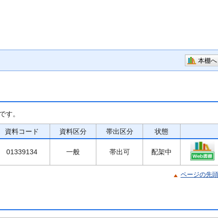
本棚へ
です。
資料コード
資料区分
帯出区分
状態
01339134
一般
帯出可
配架中
ページの先