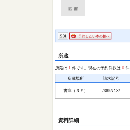
SDI
予約したい本の棚へ
所蔵
所蔵は
1
件です。現在の予約件数は
0
件
所蔵場所
請求記号
書庫（３Ｆ）
/389/ﾅ1X/
資料詳細