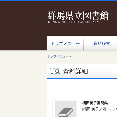
トップメニュー
資料検索
トップメニュー
>
資料詳細
福田英子書簡集
[福田 英子／著] -- ソオル