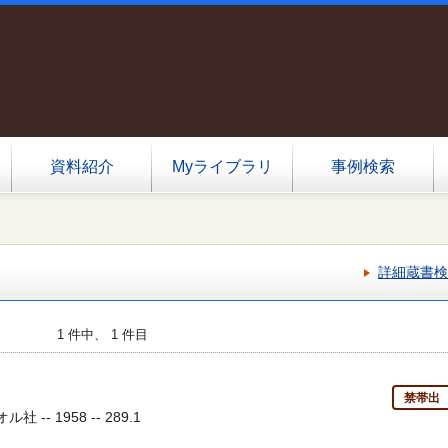
資料紹介
Myライブラリ
事例検索
詳細蔵書検
1 件中、 1 件目
禁帯出
社 -- 1958 -- 289.1