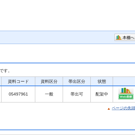
本棚へ
です。
資料コード
資料区分
帯出区分
状態
05497961
一般
帯出可
配架中
ページの先