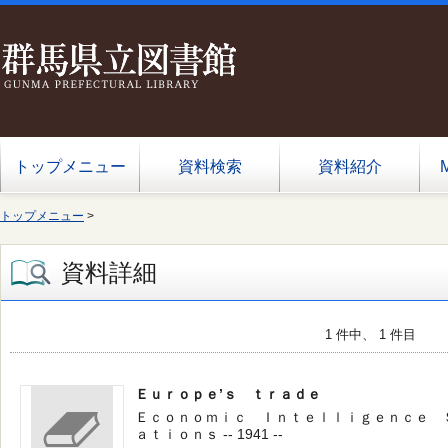
トップメニュー
資料検索
資料紹介
トップメニュー
>
資料詳細
1 件中、 1 件目
Ｅｕｒｏｐｅ’ｓ ｔｒａｄｅ
Ｅｃｏｎｏｍｉｃ Ｉｎｔｅｌｌｉｇｅｎｃｅ Ｓ
ａｔｉｏｎｓ -- 1941 --