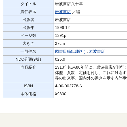
タイトル
岩波書店八十年
責任表示
岩波書店
／編
出版者
岩波書店
出版年
1996.12
ページ数
1391p
大きさ
27cm
一般件名
図書目録(出版社)
,
岩波書店
NDC分類(9版)
025.9
内容紹介
1913年以来80年間に、岩波書店が刊
体型、頁数、定価を付し、これに対応す
界の出来事、国内外の動きを示す内外事
ISBN
4-00-002778-6
本体価格
¥9800