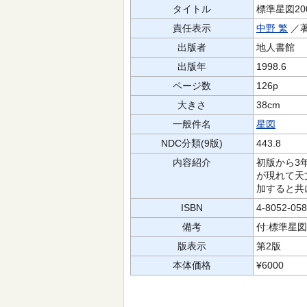
タイトル
標準星図20
責任表示
中野 繁
／
出版者
地人書館
出版年
1998.6
ページ数
126p
大きさ
38cm
一般件名
星図
NDC分類(9版)
443.8
内容紹介
初版から3
が現れて天
加すると共
ISBN
4-8052-058
備考
付:標準星図
版表示
第2版
本体価格
¥6000