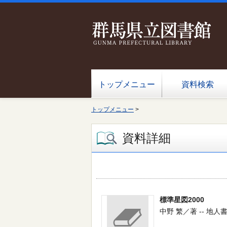
トップメニュー
資料検索
トップメニュー
>
資料詳細
標準星図2000
中野 繁／著 -- 地人書館 -