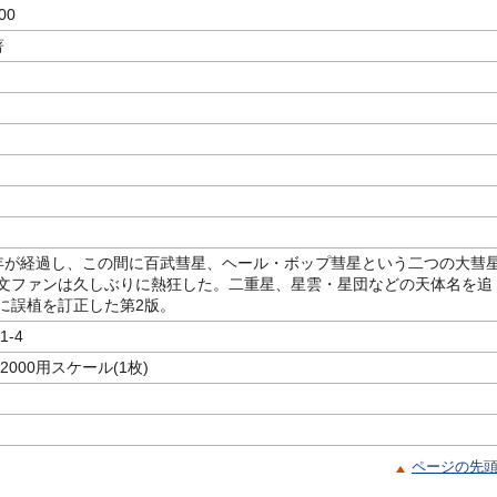
00
著
年が経過し、この間に百武彗星、ヘール・ボップ彗星という二つの大彗
文ファンは久しぶりに熱狂した。二重星、星雲・星団などの天体名を追
に誤植を訂正した第2版。
1-4
2000用スケール(1枚)
ページの先