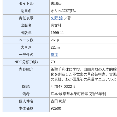
タイトル
古織伝
副書名
オリべ武家茶法
責任表示
久野 治
／著
出版者
叢文社
出版年
1999.11
ページ数
261p
大きさ
22cm
一般件名
茶道
NDC分類(9版)
791
内容紹介
茶聖千利休に学び、自由奔放の天才的感
化を創造した不世出の革命芸術家、古田
の真髄、わが国最初の茶道マニュアルと
ISBN
4-7947-0322-8
備考
底本:岐阜県本巣町所蔵 万治3年刊
個人件名
古田 織部
本体価格
¥2500