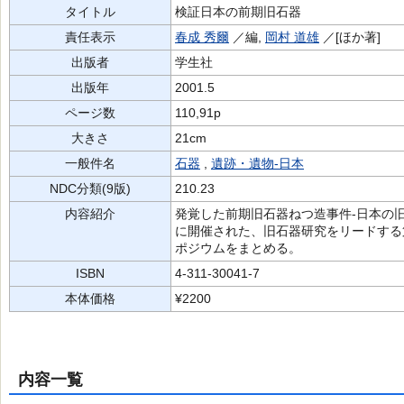
タイトル
検証日本の前期旧石器
責任表示
春成 秀爾
／編,
岡村 道雄
／[ほか著]
出版者
学生社
出版年
2001.5
ページ数
110,91p
大きさ
21cm
一般件名
石器
,
遺跡・遺物-日本
NDC分類(9版)
210.23
内容紹介
発覚した前期旧石器ねつ造事件-日本の旧石
に開催された、旧石器研究をリードする
ポジウムをまとめる。
ISBN
4-311-30041-7
本体価格
¥2200
内容一覧