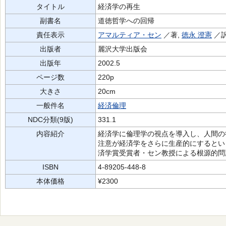
タイトル
経済学の再生
副書名
道徳哲学への回帰
責任表示
アマルティア・セン
／著,
徳永 澄憲
／訳
出版者
麗沢大学出版会
出版年
2002.5
ページ数
220p
大きさ
20cm
一般件名
経済倫理
NDC分類(9版)
331.1
内容紹介
経済学に倫理学の視点を導入し、人間の
注意が経済学をさらに生産的にするとい
済学賞受賞者・セン教授による根源的問
ISBN
4-89205-448-8
本体価格
¥2300