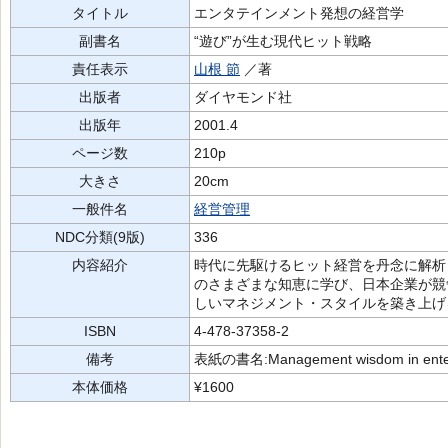
タイトル
エンタテインメント発想の経営学
副書名
“遊び”が生む現代ヒット戦略
責任表示
山根 節
／著
出版者
ダイヤモンド社
出版年
2001.4
ページ数
210p
大きさ
20cm
一般件名
経営管理
NDC分類(9版)
336
内容紹介
時代に先駆けるヒット経営を丹念に解析
のさまざまな知恵に学び、日本企業が競
しいマネジメント・スタイルを築き上げ
ISBN
4-478-37358-2
備考
表紙の書名:Management wisdom in entert
本体価格
¥1600