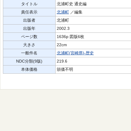
タイトル
北浦町史 通史編
責任表示
北浦町
／編集
出版者
北浦町
出版年
2002.3
ページ数
1636p 図版6枚
大きさ
22cm
一般件名
北浦町(宮崎県)-歴史
NDC分類(9版)
219.6
本体価格
頒価不明