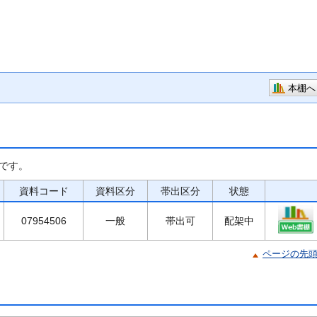
本棚へ
です。
資料コード
資料区分
帯出区分
状態
07954506
一般
帯出可
配架中
ページの先