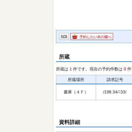
SDI
予約したい本の棚へ
所蔵
所蔵は
1
件です。現在の予約件数は
0
件
所蔵場所
請求記号
書庫（４Ｆ）
/198.34/ﾆ33/
資料詳細