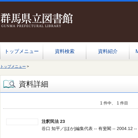
トップメニュー
資料検索
資料紹介
トップメニュー
>
資料詳細
1 件中、 1 件目
注釈民法 23
谷口 知平／[ほか]編集代表 -- 有斐閣 -- 2004.12 -- 