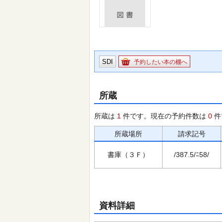
SDI
予約したい本の棚へ
所蔵
所蔵は
1
件です。現在の予約件数は
0
件
所蔵場所
請求記号
書庫（３Ｆ）
/387.5/ﾆ58/
資料詳細