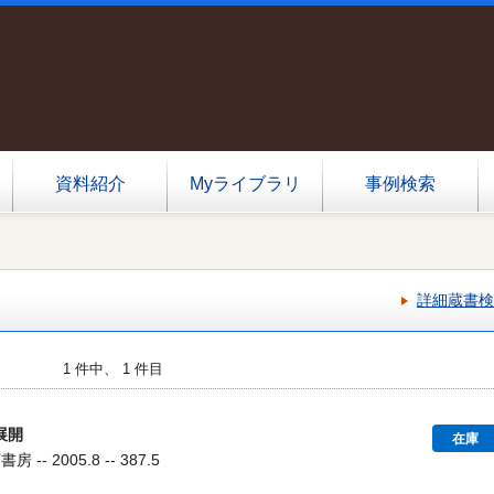
資料紹介
Myライブラリ
事例検索
詳細蔵書検
1 件中、 1 件目
展開
在庫
-- 2005.8 -- 387.5