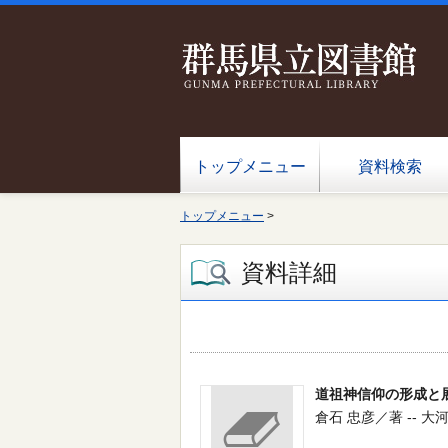
トップメニュー
資料検索
トップメニュー
>
資料詳細
道祖神信仰の形成と
倉石 忠彦／著 -- 大河書房 