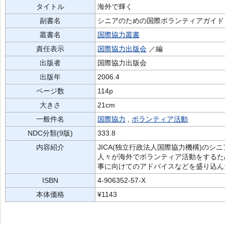
タイトル
海外で輝く
副書名
シニアのための国際ボランティアガイド
叢書名
国際協力叢書
責任表示
国際協力出版会
／編
出版者
国際協力出版会
出版年
2006.4
ページ数
114p
大きさ
21cm
一般件名
国際協力
,
ボランティア活動
NDC分類(9版)
333.8
内容紹介
JICA(独立行政法人国際協力機構)の
人々が海外でボランティア活動をするた
事に向けてのアドバイスなどを盛り込ん
ISBN
4-906352-57-X
本体価格
¥1143