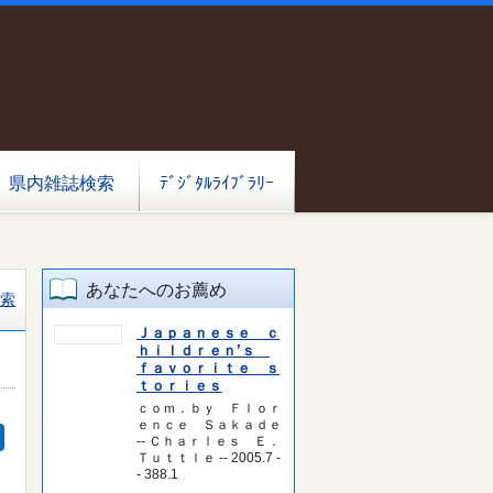
県内雑誌検索
ﾃﾞｼﾞﾀﾙﾗｲﾌﾞﾗﾘｰ
あなたへのお薦め
索
Ｊａｐａｎｅｓｅ ｃ
ｈｉｌｄｒｅｎ’ｓ
ｆａｖｏｒｉｔｅ ｓ
ｔｏｒｉｅｓ
ｃｏｍ．ｂｙ Ｆｌｏｒ
ｅｎｃｅ Ｓａｋａｄｅ
-- Ｃｈａｒｌｅｓ Ｅ．
Ｔｕｔｔｌｅ -- 2005.7 -
- 388.1