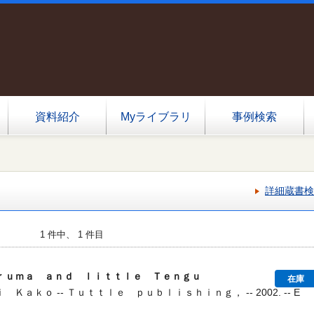
資料紹介
Myライブラリ
事例検索
詳細蔵書検
1 件中、 1 件目
ｒｕｍａ ａｎｄ ｌｉｔｔｌｅ Ｔｅｎｇｕ
在庫
ａｋｏ -- Ｔｕｔｔｌｅ ｐｕｂｌｉｓｈｉｎｇ， -- 2002. -- E