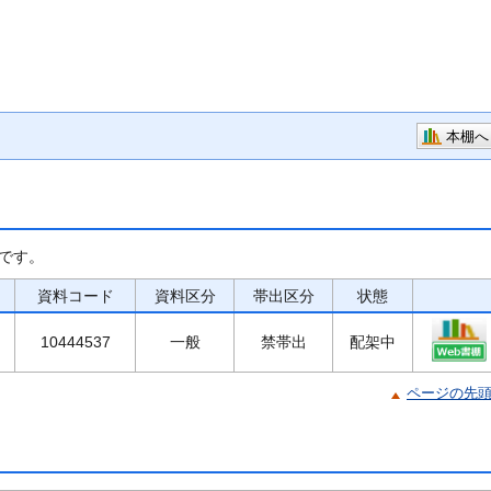
本棚へ
です。
資料コード
資料区分
帯出区分
状態
10444537
一般
禁帯出
配架中
ページの先