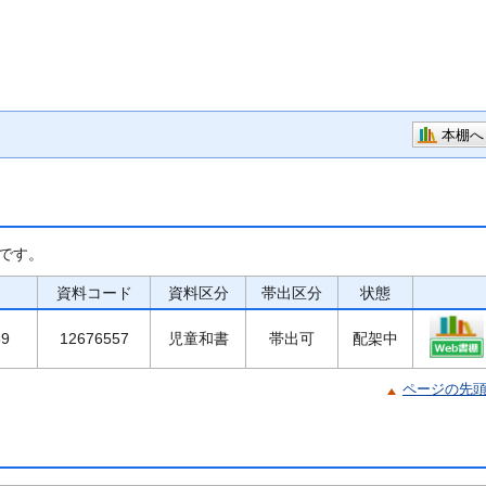
本棚へ
です。
資料コード
資料区分
帯出区分
状態
69
12676557
児童和書
帯出可
配架中
ページの先