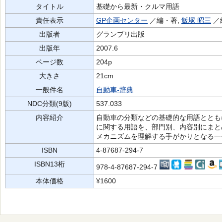
タイトル
基礎から最新・クルマ用語
責任表示
GP企画センター
／編・著,
飯塚 昭三
／
出版者
グランプリ出版
出版年
2007.6
ページ数
204p
大きさ
21cm
一般件名
自動車-辞典
NDC分類(9版)
537.033
内容紹介
自動車の分類などの基礎的な用語ととも
に関する用語を、部門別、内容別にまと
メカニズムを理解する手がかりとなる一
ISBN
4-87687-294-7
ISBN13桁
978-4-87687-294-7
本体価格
¥1600