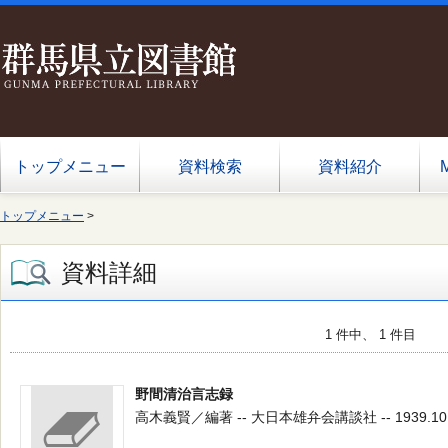
トップメニュー
資料検索
資料紹介
トップメニュー
>
資料詳細
1 件中、 1 件目
野間清治言志録
高木義賢／編著 -- 大日本雄弁会講談社 -- 1939.10 