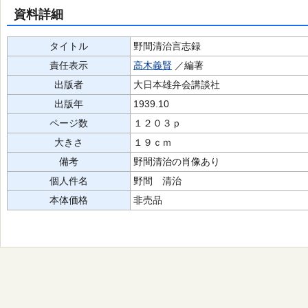
資料詳細
タイトル
野間清治言志録
責任表示
高木義賢
／編著
出版者
大日本雄弁会講談社
出版年
1939.10
ページ数
１２０３ｐ
大きさ
１９ｃｍ
備考
野間清治の肖像あり
個人件名
野間 清治
本体価格
非売品