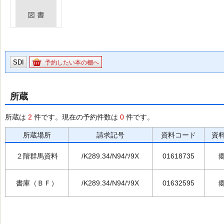
SDI
予約したい本の棚へ
所蔵
所蔵は
2
件です。現在の予約件数は
0
件です。
所蔵場所
請求記号
資料コード
資
２階群馬資料
/K289.34/N94/ｿ9X
01618735
書庫（ＢＦ）
/K289.34/N94/ｿ9X
01632595