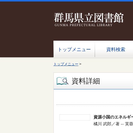
トップメニュー
資料検索
トップメニュー
>
資料詳細
資源小国のエネルギ
橘川 武郎／著 -- 芙蓉書房