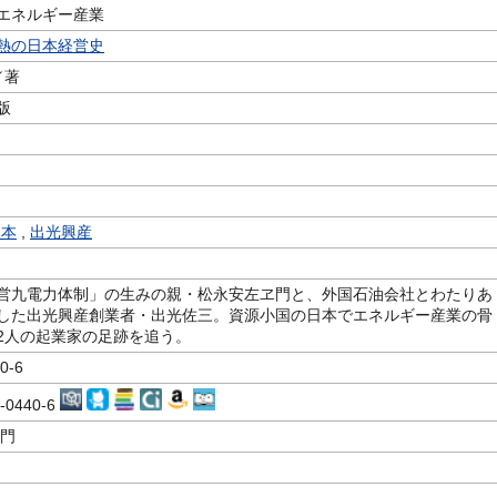
エネルギー産業
熱の日本経営史
／著
版
日本
,
出光興産
営九電力体制」の生みの親・松永安左ヱ門と、外国石油会社とわたりあ
した出光興産創業者・出光佐三。資源小国の日本でエネルギー産業の骨
2人の起業家の足跡を追う。
0-6
5-0440-6
ェ門