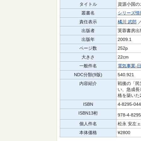
タイトル
資源小国の
叢書名
シリーズ情
責任表示
橘川 武郎
出版者
芙蓉書房出
出版年
2009.1
ページ数
252p
大きさ
22cm
一般件名
電気事業-
NDC分類(9版)
540.921
内容紹介
戦後の「民
い、急成長
格を築いた
ISBN
4-8295-044
ISBN13桁
978-4-829
個人件名
松永 安左
本体価格
¥2800