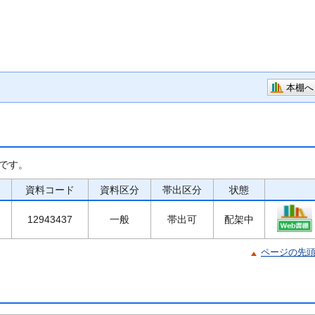
本棚へ
です。
資料コード
資料区分
帯出区分
状態
12943437
一般
帯出可
配架中
ページの先