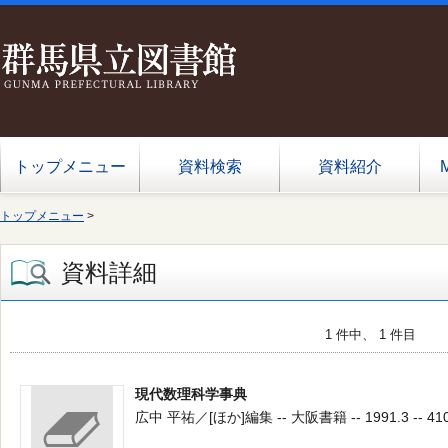
トップメニュー
資料検索
資料紹介
トップメニュー
>
資料詳細
1 件中、 1 件目
現代数理科学事典
広中 平祐／[ほか]編集 -- 大阪書籍 -- 1991.3 -- 410