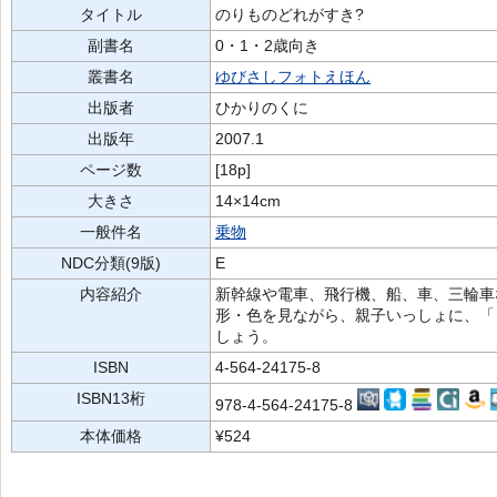
タイトル
のりものどれがすき?
副書名
0・1・2歳向き
叢書名
ゆびさしフォトえほん
出版者
ひかりのくに
出版年
2007.1
ページ数
[18p]
大きさ
14×14cm
一般件名
乗物
NDC分類(9版)
E
内容紹介
新幹線や電車、飛行機、船、車、三輪車
形・色を見ながら、親子いっしょに、「
しょう。
ISBN
4-564-24175-8
ISBN13桁
978-4-564-24175-8
本体価格
¥524