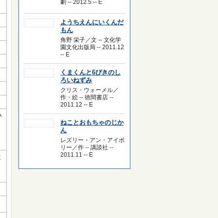
劇 -- 2012.5 -- E
ようちえんにいくんだ
もん
角野 栄子／文 -- 文化学
園文化出版局 -- 2011.12
-- E
くまくんと6ぴきのし
ろいねずみ
クリス・ウォーメル／
作・絵 -- 徳間書店 --
2011.12 -- E
い
ねことおもちゃのじか
ん
レズリー・アン・アイボ
リー／作 -- 講談社 --
2011.11 -- E
ま