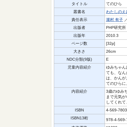
タイトル
てのひら
叢書名
わたしのえ
責任表示
瀧村 有子
／
出版者
PHP研究所
出版年
2010.3
ページ数
[32p]
大きさ
26cm
NDC分類(9版)
E
児童内容紹介
ゆみちゃん
ても、なん
は、かんが
てのひらに
内容紹介
3歳のゆみ
まで元気が
してくれて
ISBN
4-569-7803
ISBN13桁
978-4-569