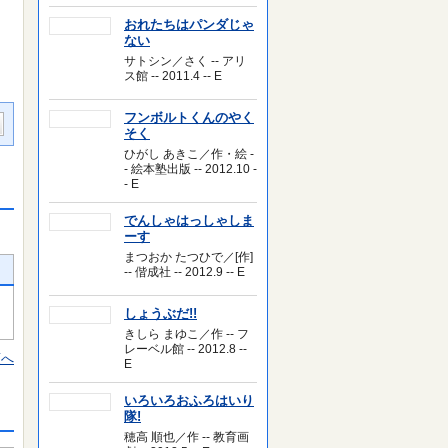
おれたちはパンダじゃ
ない
サトシン／さく -- アリ
ス館 -- 2011.4 -- E
フンボルトくんのやく
そく
ひがし あきこ／作・絵 -
- 絵本塾出版 -- 2012.10 -
- E
でんしゃはっしゃしま
ーす
まつおか たつひで／[作]
-- 偕成社 -- 2012.9 -- E
しょうぶだ!!
きしら まゆこ／作 -- フ
レーベル館 -- 2012.8 --
頭へ
E
いろいろおふろはいり
隊!
穂高 順也／作 -- 教育画