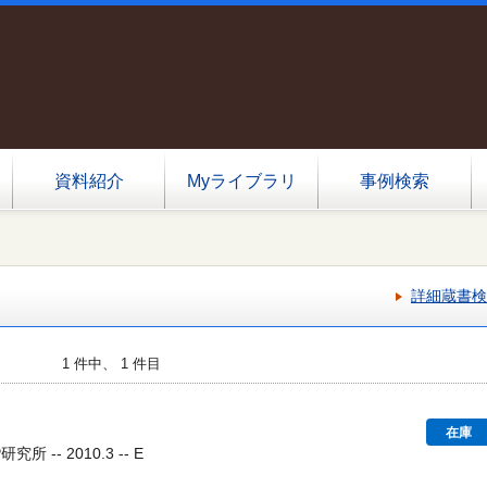
資料紹介
Myライブラリ
事例検索
詳細蔵書検
1 件中、 1 件目
在庫
所 -- 2010.3 -- E