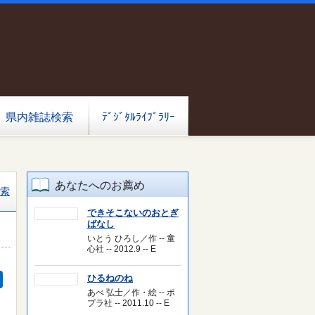
県内雑誌検索
ﾃﾞｼﾞﾀﾙﾗｲﾌﾞﾗﾘｰ
あなたへのお薦め
索
できそこないのおとぎ
ばなし
いとう ひろし／作 -- 童
心社 -- 2012.9 -- E
ひるねのね
あべ 弘士／作・絵 -- ポ
プラ社 -- 2011.10 -- E