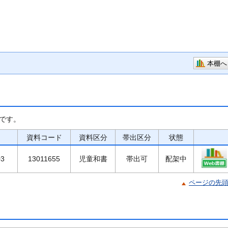
本棚へ
です。
資料コード
資料区分
帯出区分
状態
03
13011655
児童和書
帯出可
配架中
ページの先