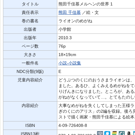
タイトル
熊田千佳慕メルヘンの世界 1
責任表示
熊田 千佳慕
／絵・文
巻の書名
ライオンのめがね
出版者
小学館
出版年
2010.3
ページ数
76p
大きさ
18×19cm
一般件名
小説-小説集
NDC分類(9版)
E
児童内容紹介
どうぶつのくにのおうさまライオンは、
ました。あるひ、よくみえるめがねをて
りげんきになりました。ところが、ある
がねがなくなっていて…。とてもたのし
内容紹介
大事なめがねを失くしてしまった王様ラ
ぎのくにのアリス」の2編を収録。後ろ
ストで描く画家・熊田千佳慕による絵本
ISBN
4-09-726408-8
ISBN13桁