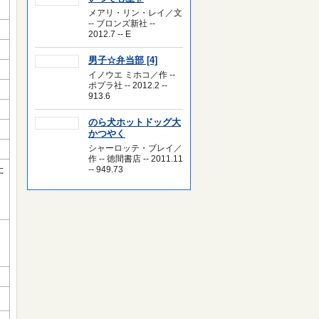
メアリ・リン・レイ／文
-- ブロンズ新社 --
2012.7 -- E
男子☆弁当部 [4]
イノウエ ミホコ／作 --
ポプラ社 -- 2012.2 --
913.6
のら犬ホットドッグ大
かつやく
シャーロッテ・ブレイ／
作 -- 徳間書店 -- 2011.11
た
-- 949.73