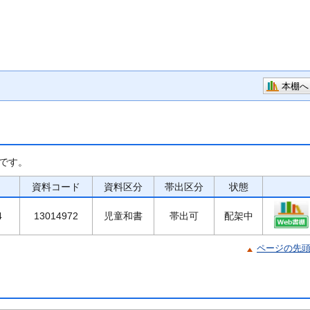
本棚へ
です。
資料コード
資料区分
帯出区分
状態
4
13014972
児童和書
帯出可
配架中
ページの先