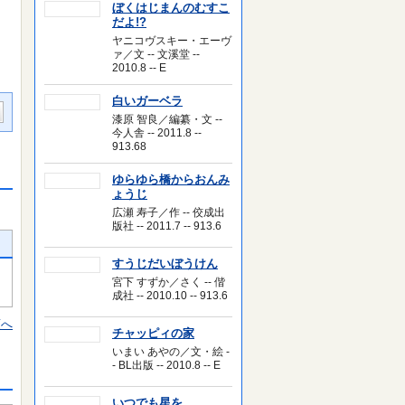
ぼくはじまんのむすこ
だよ!?
ヤニコヴスキー・エーヴ
ァ／文 -- 文溪堂 --
2010.8 -- E
白いガーベラ
漆原 智良／編纂・文 --
今人舎 -- 2011.8 --
913.68
ゆらゆら橋からおんみ
ょうじ
広瀬 寿子／作 -- 佼成出
版社 -- 2011.7 -- 913.6
すうじだいぼうけん
宮下 すずか／さく -- 偕
成社 -- 2010.10 -- 913.6
頭へ
チャッピィの家
いまい あやの／文・絵 -
- BL出版 -- 2010.8 -- E
いつでも星を