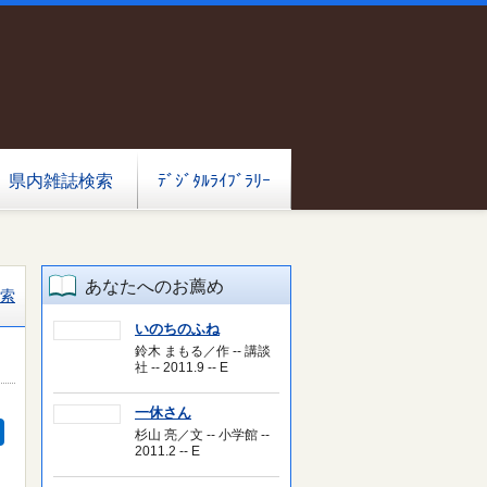
県内雑誌検索
ﾃﾞｼﾞﾀﾙﾗｲﾌﾞﾗﾘｰ
あなたへのお薦め
索
いのちのふね
鈴木 まもる／作 -- 講談
社 -- 2011.9 -- E
一休さん
杉山 亮／文 -- 小学館 --
2011.2 -- E