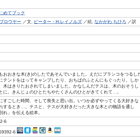
じめてブック
.ブロウヤー
／文,
ピーター・H.レイノルズ
／絵,
なかがわ ちひろ
／訳
もおおきな木(き)のしたであそんでいました。えだにブランコをつるし
にテントをはってキャンプしたり、おちばのふとんにもぐったり。しか
、木はきりたおされてしまいました。かなしんだテスは、木のおそうし
とに。きんじょのひとたちやたくさんのひとがきてくれて…。
にすごした時間、そして喪失と思い出。いつか必ずやってくる大好きな
れするとき…。テスと、テスが大好きだった大きな木との物語を通し
別れ」を伝える絵本。
2-6
269392-6