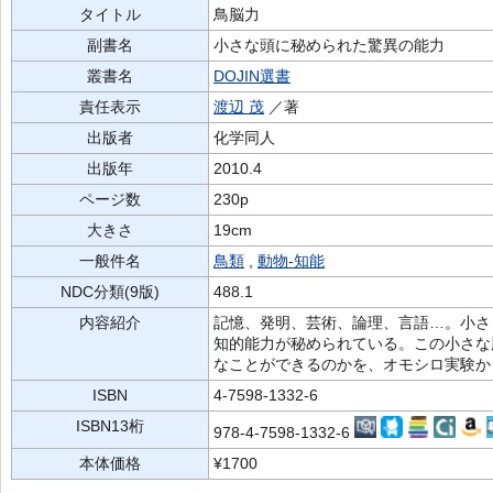
タイトル
鳥脳力
副書名
小さな頭に秘められた驚異の能力
叢書名
DOJIN選書
責任表示
渡辺 茂
／著
出版者
化学同人
出版年
2010.4
ページ数
230p
大きさ
19cm
一般件名
鳥類
,
動物-知能
NDC分類(9版)
488.1
内容紹介
記憶、発明、芸術、論理、言語…。小さ
知的能力が秘められている。この小さな
なことができるのかを、オモシロ実験か
ISBN
4-7598-1332-6
ISBN13桁
978-4-7598-1332-6
本体価格
¥1700