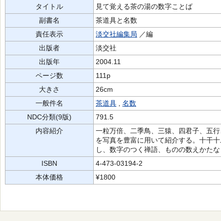
タイトル
見て覚える茶の湯の数字ことば
副書名
茶道具と名数
責任表示
淡交社編集局
／編
出版者
淡交社
出版年
2004.11
ページ数
111p
大きさ
26cm
一般件名
茶道具
,
名数
NDC分類(9版)
791.5
内容紹介
一粒万倍、二季鳥、三猿、四君子、五行
を写真を豊富に用いて紹介する。十干十
し、数字のつく禅語、ものの数えかたな
ISBN
4-473-03194-2
本体価格
¥1800