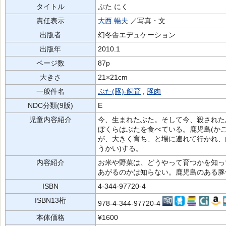
タイトル
ぶた にく
責任表示
大西 暢夫
／写真・文
出版者
幻冬舎エデュケーション
出版年
2010.1
ページ数
87p
大きさ
21×21cm
一般件名
ぶた(豚)-飼育
,
豚肉
NDC分類(9版)
E
児童内容紹介
今、生まれたぶた。そして今、殺された
ぼくらはぶたを食べている。鹿児島(かご
が、大きく育ち、と場に連れて行かれ、
うかい)する。
内容紹介
お米や野菜は、どうやって育つかを知っ
あがるのかは知らない。鹿児島のある豚
ISBN
4-344-97720-4
ISBN13桁
978-4-344-97720-4
本体価格
¥1600