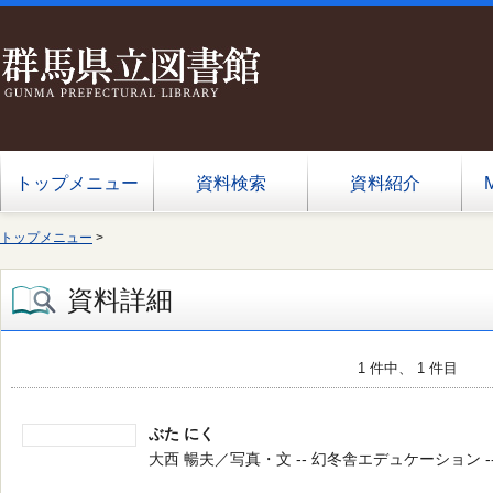
トップメニュー
資料検索
資料紹介
トップメニュー
>
資料詳細
1 件中、 1 件目
ぶた にく
大西 暢夫／写真・文 -- 幻冬舎エデュケーション -- 201