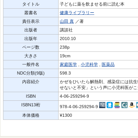
タイトル
子どもに薬を飲ませる前に読む本
叢書名
健康ライブラリー
責任表示
山田 真
／著
出版者
講談社
出版年
2010.10
ページ数
238p
大きさ
19cm
一般件名
家庭医学
,
小児科学
,
医薬品
NDC分類(9版)
598.3
内容紹介
かぜをひいたら解熱剤、感染症には抗生
せないと不安」という声に小児科医がこ
ISBN
4-06-259294-9
ISBN13桁
978-4-06-259294-9
本体価格
¥1300