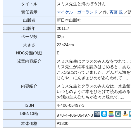
タイトル
スミス先生と海のぼうけん
責任表示
マイケル・ガーランド
／作,
斉藤 規
／
出版者
新日本出版社
出版年
2011.7
ページ数
32p
大きさ
22×24cm
NDC分類(9版)
E
児童内容紹介
スミス先生はクラスのみんなをつれて、
ミス先生が絵本を読みはじめると、あら
こぶねにのっていました。どんどん海を
じらや、にんぎょひめがあらわれて…。
内容紹介
スミス先生とクラスのみんなは、水族館
いつものように本をひろげて読み始める
お話の主人公たちが次々と現れて…。
ISBN
4-406-05497-3
ISBN13桁
978-4-406-05497-3
本体価格
¥1300