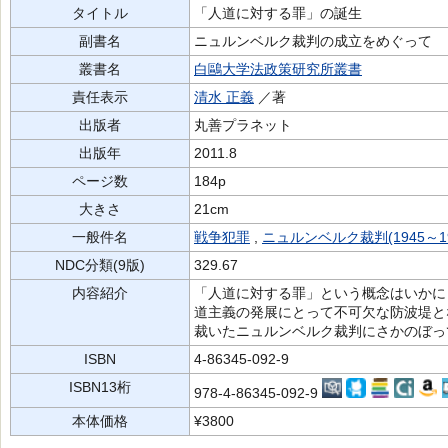
タイトル
「人道に対する罪」の誕生
副書名
ニュルンベルク裁判の成立をめぐって
叢書名
白鷗大学法政策研究所叢書
責任表示
清水 正義
／著
出版者
丸善プラネット
出版年
2011.8
ページ数
184p
大きさ
21cm
一般件名
戦争犯罪
,
ニュルンベルク裁判(1945～19
NDC分類(9版)
329.67
内容紹介
「人道に対する罪」という概念はいかに
道主義の発展にとって不可欠な防波堤と
裁いたニュルンベルク裁判にさかのぼっ
ISBN
4-86345-092-9
ISBN13桁
978-4-86345-092-9
本体価格
¥3800