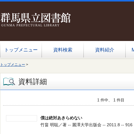
トップメニュー
資料検索
資料紹介
トップメニュー
>
資料詳細
1 件中、 1 件目
僕は絶対あきらめない
竹畠 明聡／著 -- 麗澤大学出版会 -- 2011.8 -- 916