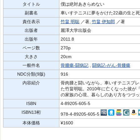
タイトル
僕は絶対あきらめない
副書名
車いすテニスに夢をかけた22歳の生と死
責任表示
竹畠 明聡
／著,
竹畠 伊知郎
／著
出版者
麗澤大学出版会
出版年
2011.8
ページ数
270p
大きさ
20cm
一般件名
骨腫瘍-闘病記
,
闘病記-がん-骨腫瘍
NDC分類(9版)
916
内容紹介
骨肉腫と闘いながら、車いすテニスプレ
た竹畠明聡。2010年に亡くなった彼
の家族の心境、暮らしのあり方をつづっ
ISBN
4-89205-605-5
ISBN13桁
978-4-89205-605-5
本体価格
¥1600