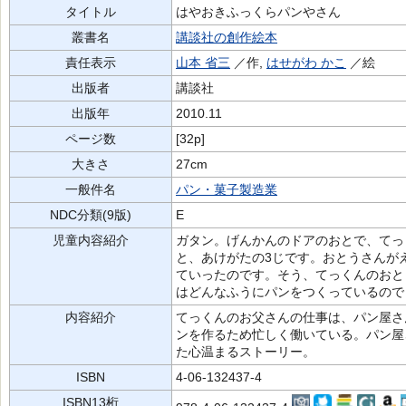
タイトル
はやおきふっくらパンやさん
叢書名
講談社の創作絵本
責任表示
山本 省三
／作,
はせがわ かこ
／絵
出版者
講談社
出版年
2010.11
ページ数
[32p]
大きさ
27cm
一般件名
パン・菓子製造業
NDC分類(9版)
E
児童内容紹介
ガタン。げんかんのドアのおとで、てっ
と、あけがたの3じです。おとうさんが
ていったのです。そう、てっくんのおと
はどんなふうにパンをつくっているので
内容紹介
てっくんのお父さんの仕事は、パン屋さ
ンを作るため忙しく働いている。パン屋
た心温まるストーリー。
ISBN
4-06-132437-4
ISBN13桁