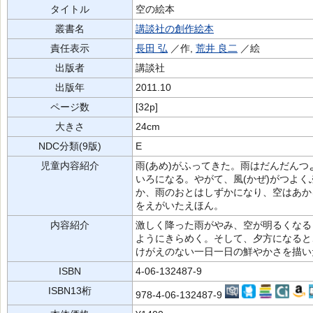
タイトル
空の絵本
叢書名
講談社の創作絵本
責任表示
長田 弘
／作,
荒井 良二
／絵
出版者
講談社
出版年
2011.10
ページ数
[32p]
大きさ
24cm
NDC分類(9版)
E
児童内容紹介
雨(あめ)がふってきた。雨はだんだんつ
いろになる。やがて、風(かぜ)がつよ
か、雨のおとはしずかになり、空はあか
をえがいたえほん。
内容紹介
激しく降った雨がやみ、空が明るくなる
ようにきらめく。そして、夕方になると
けがえのない一日一日の鮮やかさを描い
ISBN
4-06-132487-9
ISBN13桁
978-4-06-132487-9