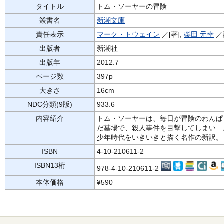
タイトル
トム・ソーヤーの冒険
叢書名
新潮文庫
責任表示
マーク・トウェイン
／[著],
柴田 元幸
／
出版者
新潮社
出版年
2012.7
ページ数
397p
大きさ
16cm
NDC分類(9版)
933.6
内容紹介
トム・ソーヤーは、毎日が冒険のわんぱ
だ墓場で、殺人事件を目撃してしまい…
少年時代をいきいきと描く名作の新訳。
ISBN
4-10-210611-2
ISBN13桁
978-4-10-210611-2
本体価格
¥590