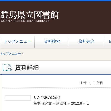
トップメニュー
資料検索
資料紹介
トップメニュー
>
資料詳細
1 件中、 1 件目
りんご畑の12か月
松本 猛／文 -- 講談社 -- 2012.8 -- E