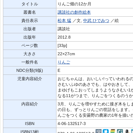
タイトル
りんご畑の12か月
叢書名
講談社の創作絵本
責任表示
松本 猛
／文,
中武 ひでみつ
／絵
出版者
講談社
出版年
2012.8
ページ数
[33p]
大きさ
22×27cm
一般件名
りんご
NDC分類(9版)
E
児童内容紹介
おじちゃんは、おいしい!っていわれる
さむいふゆのあさでも、はやおきして、
まゆげもこおってしまうようなさむい1
なる11がつまで、りんごをつくるのう
内容紹介
3月、りんごを増やすために接ぎ木をし
の日も、ずっとりんごの世話をします。そ
んごをつくる安曇野の農家の1年を描い
ISBN
4-06-132517-3
ISBN13桁