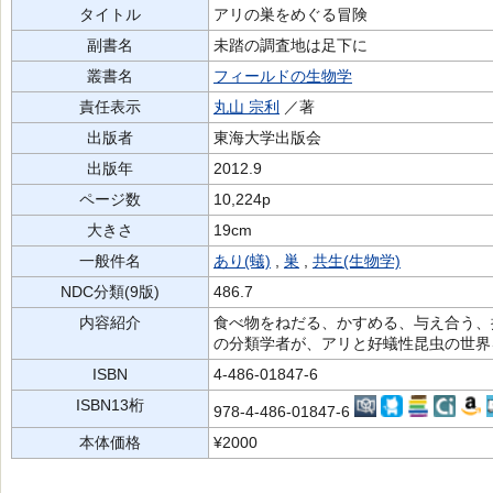
タイトル
アリの巣をめぐる冒険
副書名
未踏の調査地は足下に
叢書名
フィールドの生物学
責任表示
丸山 宗利
／著
出版者
東海大学出版会
出版年
2012.9
ページ数
10,224p
大きさ
19cm
一般件名
あり(蟻)
,
巣
,
共生(生物学)
NDC分類(9版)
486.7
内容紹介
食べ物をねだる、かすめる、与え合う、
の分類学者が、アリと好蟻性昆虫の世界
ISBN
4-486-01847-6
ISBN13桁
978-4-486-01847-6
本体価格
¥2000