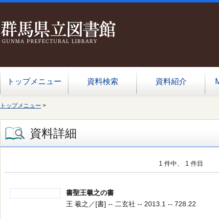
トップメニュー
資料検索
資料紹介
トップメニュー
>
資料詳細
1 件中、 1 件目
書聖王羲之の書
王 羲之／[書] -- 二玄社 -- 2013.1 -- 728.22