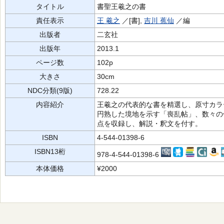
タイトル
書聖王羲之の書
責任表示
王 羲之
／[書],
吉川 蕉仙
／編
出版者
二玄社
出版年
2013.1
ページ数
102p
大きさ
30cm
NDC分類(9版)
728.22
内容紹介
王羲之の代表的な書を精選し、原寸カラ
円熟した境地を示す「喪乱帖」、数々の
点を収録し、解説・釈文を付す。
ISBN
4-544-01398-6
ISBN13桁
978-4-544-01398-6
本体価格
¥2000