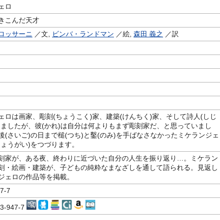
ェロ
きこんだ天才
ロッサーニ
／文,
ビンバ・ランドマン
／絵,
森田 義之
／訳
ェロは画家、彫刻(ちょうこく)家、建築(けんちく)家、そして詩人(しじ
りましたが、彼(かれ)は自分は何よりもまず彫刻家だ、と思っていまし
後(さいご)の日まで槌(つち)と鑿(のみ)を手ばなさなかったミケランジェ
しょうがい)をつづります。
刻家が、ある夜、終わりに近づいた自分の人生を振り返り…。ミケラン
刻・絵画・建築が、子どもの純粋なまなざしを通して語られる。見返し
ジェロの作品等を掲載。
7-7
13-947-7