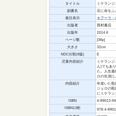
タイトル
ミケランジ
副書名
石に命をふ
責任表示
キアーラ・
出版者
西村書店
出版年
2014.6
ページ数
[38p]
大きさ
32cm
NDC分類(9版)
E
児童内容紹介
ミケランジ
ん)でもあ
た。人生最
ロの生涯(
内容紹介
年老いた彫
ジェロの彫
にミケラン
ISBN
4-89013-94
ISBN13桁
978-4-890