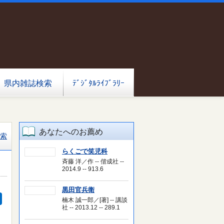
県内雑誌検索
ﾃﾞｼﾞﾀﾙﾗｲﾌﾞﾗﾘｰ
あなたへのお薦め
索
らくごで笑児科
斉藤 洋／作 -- 偕成社 --
2014.9 -- 913.6
黒田官兵衛
楠木 誠一郎／[著] -- 講談
社 -- 2013.12 -- 289.1