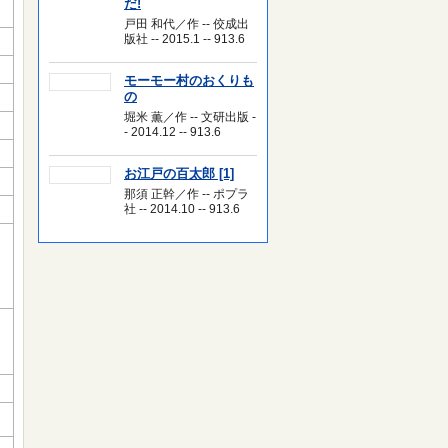
だ!
戸田 和代／作 -- 佼成出
版社 -- 2015.1 -- 913.6
モーモー村のおくりも
の
堀米 薫／作 -- 文研出版 -
- 2014.12 -- 913.6
お江戸の百太郎 [1]
那須 正幹／作 -- ポプラ
社 -- 2014.10 -- 913.6