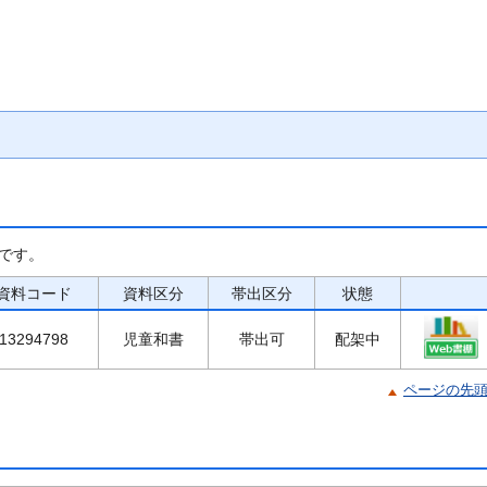
です。
資料コード
資料区分
帯出区分
状態
13294798
児童和書
帯出可
配架中
ページの先