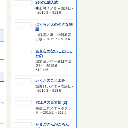
2分の1成人式
井上 林子／著 -- 講談社 -
- 2015.9 -- 913.6
ぼくらと犬の小さな物
語
山口 花／著 -- 学研教育
出版 -- 2015.7 -- 913.6
あきらめないことにし
たの
堀米 薫／作 -- 新日本出
版社 -- 2015.6 --
612.126
いくたのこえよみ
堀田 けい／作 -- 理論社 -
- 2015.3 -- 913.6
頭へ
お江戸の百太郎 [2]
那須 正幹／作 -- ポプラ
社 -- 2015.2 -- 913.6
たまごさんがころん