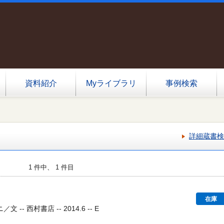
資料紹介
Myライブラリ
事例検索
詳細蔵書検
1 件中、 1 件目
在庫
- 西村書店 -- 2014.6 -- E