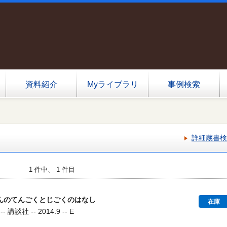
資料紹介
Myライブラリ
事例検索
詳細蔵書検
1 件中、 1 件目
んのてんごくとじごくのはなし
在庫
談社 -- 2014.9 -- E