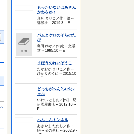
もったいないばあさん
かわをゆく
真珠 まりこ／作・絵 --
講談社 -- 2019.3 -- E
バムとケロのそらのた
び
島田 ゆか／作 絵 -- 文渓
堂 -- 1995.10 -- E
まほうのれいぞうこ
たかおか まりこ／作 --
ひかりのくに -- 2015.10
-- E
どっちがへん?スペシ
ャル
いわい としお／[作] -- 紀
伊國屋書店 -- 2012.10 --
頭へ
E
へんしんトンネル
あきやま ただし／作・
絵 -- 金の星社 -- 2002.9 -