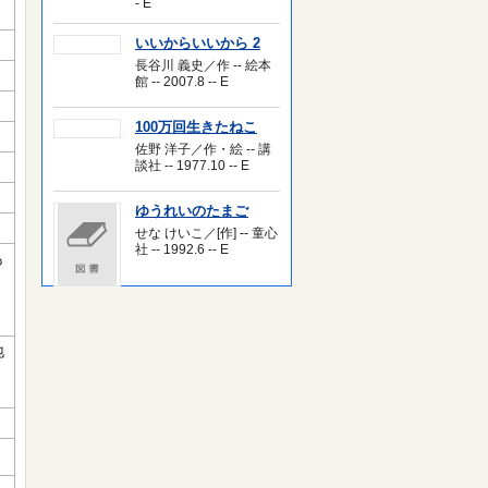
- E
いいからいいから 2
長谷川 義史／作 -- 絵本
館 -- 2007.8 -- E
100万回生きたねこ
佐野 洋子／作・絵 -- 講
談社 -- 1977.10 -- E
ゆうれいのたまご
せな けいこ／[作] -- 童心
社 -- 1992.6 -- E
も
地