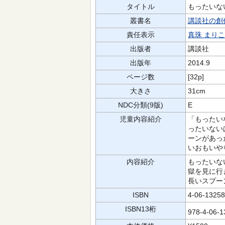
タイトル
もったいな
叢書名
講談社の創
責任表示
真珠 まりこ
出版者
講談社
出版年
2014.9
ページ数
[32p]
大きさ
31cm
NDC分類(9版)
E
児童内容紹介
「もったい
ったいない
ーンがあっ
いおもいや
内容紹介
もったいな
獄を見に行
長いスプー
ISBN
4-06-13258
ISBN13桁
978-4-06-