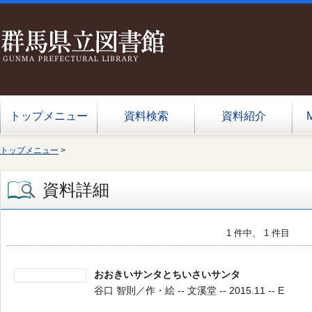
トップメニュー
資料検索
資料紹介
トップメニュー
>
資料詳細
1 件中、 1 件目
おおきいサンタとちいさいサンタ
谷口 智則／作・絵 -- 文溪堂 -- 2015.11 -- E